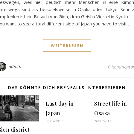
eswegen, weil hier deutlich mehr Menschen in eine Kimo
nterwegs sind als beispielsweise in Osaka oder Tokyo. Sehr 
mpfehlen ist ein Besuch von Gion, dem Geisha Viertel in Kyoto. – 
ou want to see a total different side of Japan you have to visit…
WEITERLESEN
admin
0 Kommenta
DAS KÖNNTE DICH EBENFALLS INTERESSIEREN
Last day in
Street life in
Japan
Osaka
30/07/2017
26/03/2017
ion district