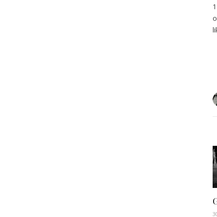
1
o
l
G
3