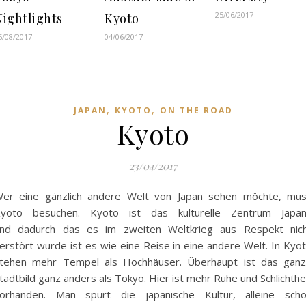
25/06/2017
Nightlights
Kyōto
6/08/2017
04/06/2017
,
,
JAPAN
KYOTO
ON THE ROAD
Kyōto
23/04/2017
er eine gänzlich andere Welt von Japan sehen möchte, mu
yoto besuchen. Kyoto ist das kulturelle Zentrum Japa
nd dadurch das es im zweiten Weltkrieg aus Respekt nic
erstört wurde ist es wie eine Reise in eine andere Welt. In Kyo
tehen mehr Tempel als Hochhäuser. Überhaupt ist das gan
tadtbild ganz anders als Tokyo. Hier ist mehr Ruhe und Schlichthe
orhanden. Man spürt die japanische Kultur, alleine sch