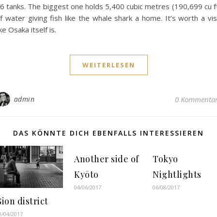
6 tanks. The biggest one holds 5,400 cubic metres (190,699 cu f
f water giving fish like the whale shark a home. It’s worth a vis
ike Osaka itself is.
WEITERLESEN
admin
0 Kommenta
DAS KÖNNTE DICH EBENFALLS INTERESSIEREN
Another side of
Tokyo
Kyōto
Nightlights
04/06/2017
06/08/2017
ion district
0/04/2017