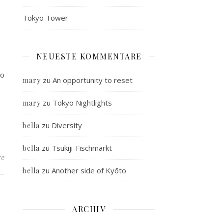
Tokyo Tower
NEUESTE KOMMENTARE
uo
zu
An opportunity to reset
mary
zu
Tokyo Nightlights
mary
zu
Diversity
bella
zu
Tsukiji-Fischmarkt
bella
re
zu
Another side of Kyōto
bella
ARCHIV