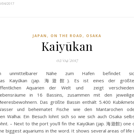
0/04/2017
,
,
JAPAN
ON THE ROAD
OSAKA
Kaiyūkan
02/04/2017
In unmittelbarer Nähe zum Hafen befindet sic
das Kaiyūkan (jap. 海遊館). Es ist eines der größte
ffentlichen Aquarien der Welt und zeigt verschiede
ebensräume in 16 Bassins, zusammen mit den jeweilig
eeresbewohnern. Das größte Bassin enthält 5.400 Kubikmet
asser und beheimatet Fische wie den Mantarochen od
en Walhai. Ein Besuch lohnt sich so wie sich auch Osaka selb
ohnt. – Next to the port you’ll fin the Kaiyūkan (jap. 海遊館) one 
he biggest aquariums in the word. It shows several areas of life 