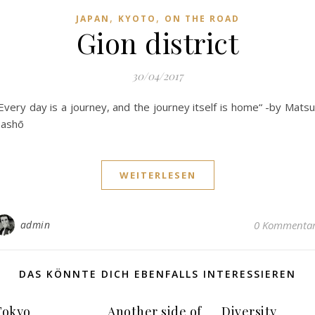
,
,
JAPAN
KYOTO
ON THE ROAD
Gion district
30/04/2017
Every day is a journey, and the journey itself is home“ -by Mats
ashō
WEITERLESEN
admin
0 Kommenta
DAS KÖNNTE DICH EBENFALLS INTERESSIEREN
Tokyo
Another side of
Diversity