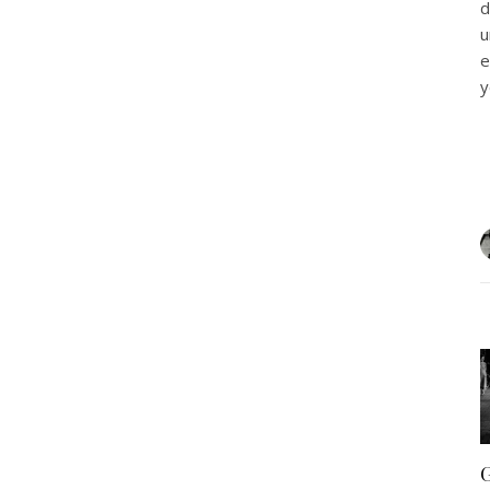
d
u
e
y
G